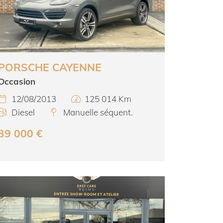
PORSCHE CAYENNE
Occasion
12/08/2013
125 014 Km


Diesel
Manuelle séquent.


39 000 €