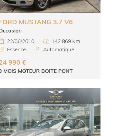
FORD MUSTANG 3.7 V6
Occasion
22/06/2010
142 869 Km


Essence
Automatique


24 990 €
3 MOIS MOTEUR BOITE PONT