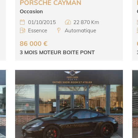
PORSCHE CAYMAN
Occasion
01/10/2015
22 870 Km


Essence
Automatique


86 000 €
3 MOIS MOTEUR BOITE PONT