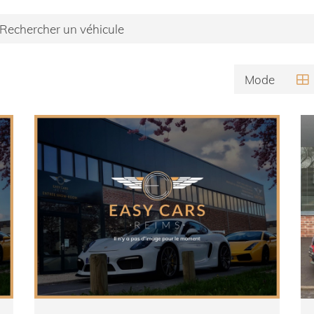
Mode

Choisir un modèle

Choisir une boite de vitesse


