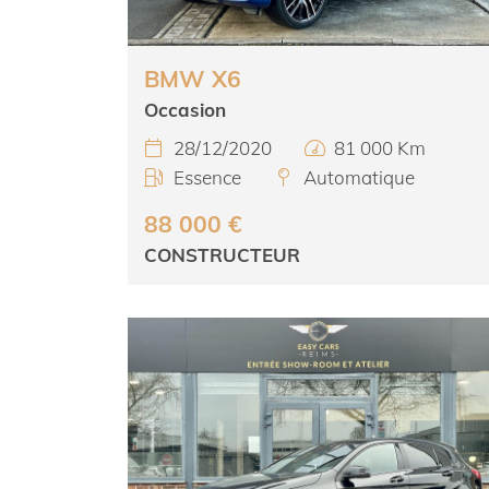
BMW X6
Occasion
28/12/2020
81 000 Km


Essence
Automatique


88 000 €
CONSTRUCTEUR