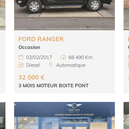
FORD RANGER
Occasion
02/02/2017
68 490 Km


Diesel
Automatique


32 000 €
3 MOIS MOTEUR BOITE PONT