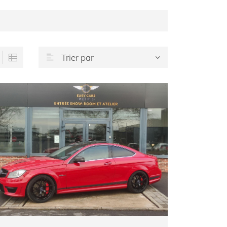
Trier par


Choisir un type


