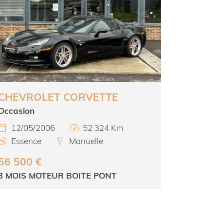
CHEVROLET CORVETTE
Occasion
12/05/2006
52 324 Km


Essence
Manuelle


56 500 €
3 MOIS MOTEUR BOITE PONT