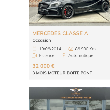
MERCEDES CLASSE A
Occasion
19/06/2014
86 980 Km


Essence
Automatique


32 000 €
3 MOIS MOTEUR BOITE PONT