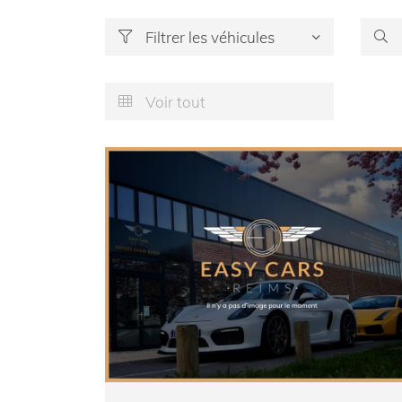
Filtrer les véhicules


État du véhicule

Voir tout

Choisir un constructeur

Choisir un carburant


