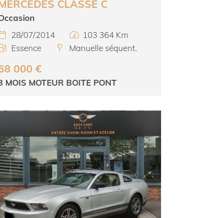
MERCEDES CLASSE C
Occasion
28/07/2014
103 364 Km


Essence
Manuelle séquent.


68 000 €
3 MOIS MOTEUR BOITE PONT