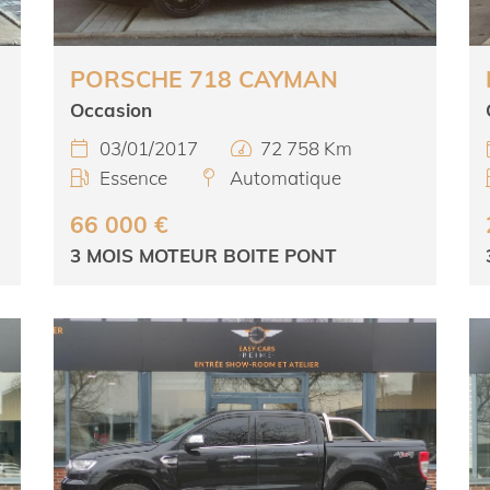
PORSCHE 718 CAYMAN
Occasion
03/01/2017
72 758 Km


Essence
Automatique


66 000 €
3 MOIS MOTEUR BOITE PONT