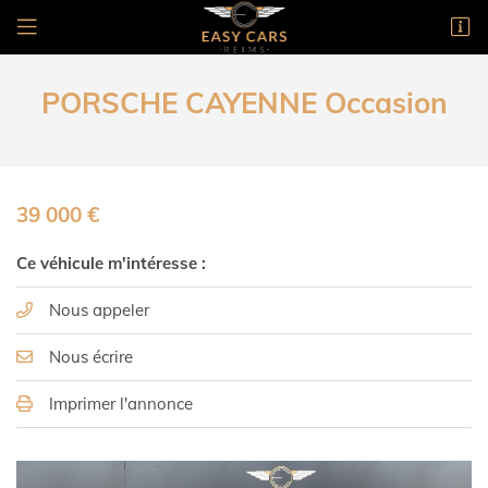
1 rue Gutenberg
51100 Reims
PORSCHE CAYENNE Occasion
03 26 24 36 05
39 000 €
Ce véhicule m'intéresse :
Nous appeler
Nous écrire
Imprimer l'annonce