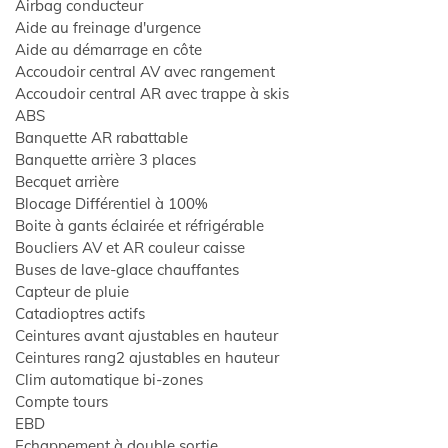
Airbag conducteur
Aide au freinage d'urgence
Aide au démarrage en côte
Accoudoir central AV avec rangement
Accoudoir central AR avec trappe à skis
ABS
Banquette AR rabattable
Banquette arrière 3 places
Becquet arrière
Blocage Différentiel à 100%
Boite à gants éclairée et réfrigérable
Boucliers AV et AR couleur caisse
Buses de lave-glace chauffantes
NALISÉE
Capteur de pluie
Catadioptres actifs
Ceintures avant ajustables en hauteur
1
Ceintures rang2 ajustables en hauteur
Clim automatique bi-zones
A
Compte tours
EBD
Echappement à double sortie