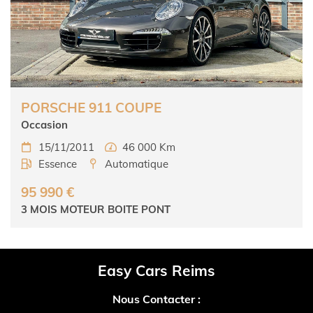
PORSCHE 911 COUPE
Occasion
15/11/2011
46 000 Km


Essence
Automatique


95 990 €
3 MOIS MOTEUR BOITE PONT
Easy Cars Reims
Nous Contacter :