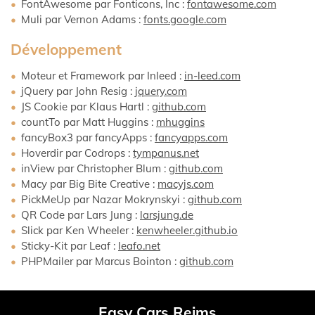
FontAwesome par Fonticons, Inc :
fontawesome.com
Muli par Vernon Adams :
fonts.google.com
Développement
NALISÉE
Moteur et Framework par Inleed :
in-leed.com
jQuery par John Resig :
jquery.com
JS Cookie par Klaus Hartl :
github.com
1
countTo par Matt Huggins :
mhuggins
A
fancyBox3 par fancyApps :
fancyapps.com
Hoverdir par Codrops :
tympanus.net
inView par Christopher Blum :
github.com
ES
Macy par Big Bite Creative :
macyjs.com
PickMeUp par Nazar Mokrynskyi :
github.com
QR Code par Lars Jung :
larsjung.de
Slick par Ken Wheeler :
kenwheeler.github.io
Sticky-Kit par Leaf :
leafo.net
PHPMailer par Marcus Bointon :
github.com
Easy Cars Reims