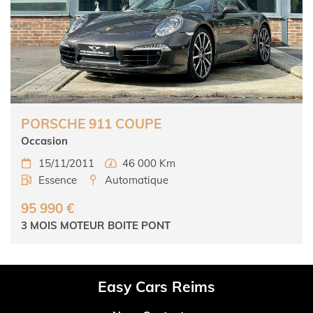
PORSCHE 911 COUPE
Occasion
15/11/2011
46 000 Km


Essence
Automatique


95 990 €
3 MOIS MOTEUR BOITE PONT
Easy Cars Reims