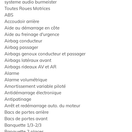
systeme audio burmeister
Toutes Roues Motrices
ABS
Accoudoir arrière
Aide au démarrage en côte
Aide au freinage d'urgence
Airbag conducteur
Airbag passager
Airbags genoux conducteur et passager
Airbags latéraux avant
Airbags rideaux AV et AR
Alarme
Alarme volumétrique
Amortissement variable piloté
NALISÉE
Antidémarrage électronique
Antipatinage
Arrêt et redémarrage auto. du moteur
1
Bacs de portes arrière
A
Bacs de portes avant
Banquette 1/3-2/3
Banquette 2 places