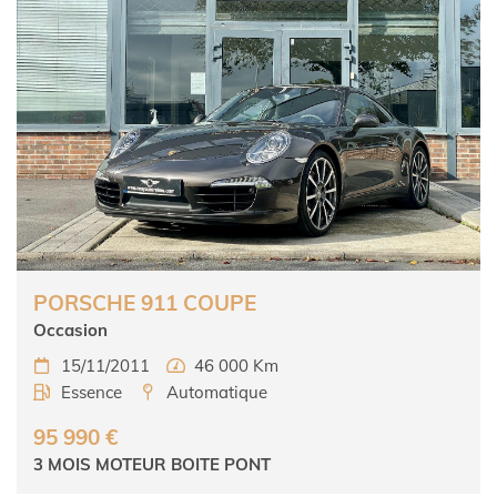
PORSCHE 911 COUPE
Occasion
15/11/2011
46 000 Km


Essence
Automatique


95 990 €
3 MOIS MOTEUR BOITE PONT