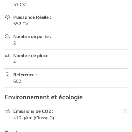
51 CV
Puissance Réelle :

552 CV
Nombre de porte :

2
Nombre de place :

4
Référence :

602
Environnement et écologie
Émissions de CO2 :

410 g/km (Classe G)