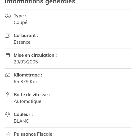
Informations générales
Type :

Coupé
Carburant :

Essence
Mise en circulation :

23/03/2005
Kilomètrage :

65 379 Km
Boite de vitesse :

Automatique
Couleur :

BLANC
Puissance Fiscale :
