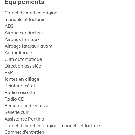
Équipements
Carnet d'entretien originel
manuels et factures
ABS
Airbag conducteur
NALISÉE
Airbags frontaux
Airbags latéraux avant
Antipatinage
1
Clim automatique
Direction assistée
A
ESP
Jantes en alliage
Peinture métal
ES
Radio cassette
Radio CD
Régulateur de vitesse
Sellerie cuir
Assistance Parking
Carnet d'entretien originel, manuels et factures
Carnnet d'entretien