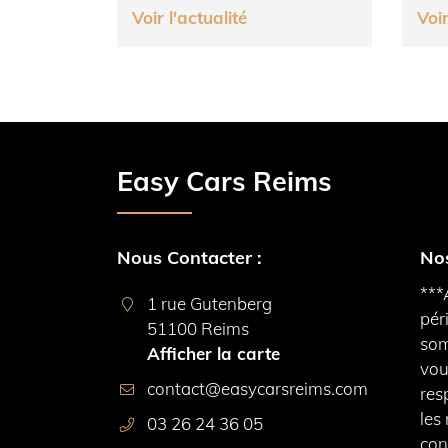
Voir l'actualité
Voir
Easy Cars Reims
Nous Contacter :
Nos
***
1 rue Gutenberg
pér
51100 Reims
som
Afficher la carte
vou
res
les
03 26 24 36 05
con