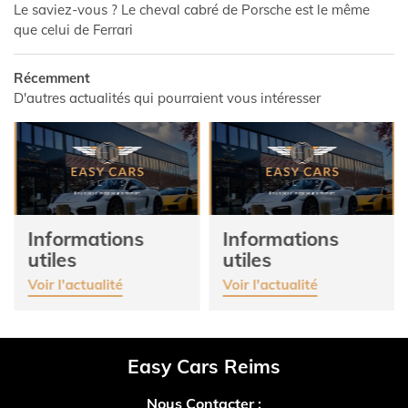
Le saviez-vous ? Le cheval cabré de Porsche est le même
que celui de Ferrari
NALISÉE
Récemment
D'autres actualités qui pourraient vous intéresser
1
A
ES
Informations
Informations
utiles
utiles
Voir l'actualité
Voir l'actualité
Easy Cars Reims
Nous Contacter :