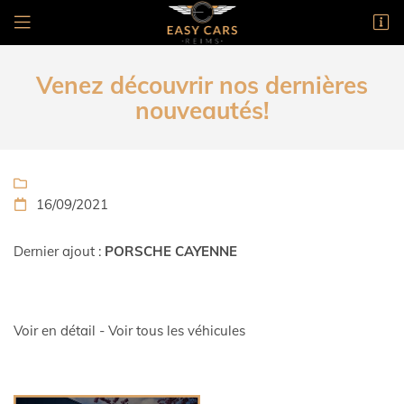
1 rue Gutenberg
51100 Reims
Venez découvrir nos dernières
03 26 24 36 05
nouveautés!

16/09/2021

Dernier ajout :
PORSCHE CAYENNE
Voir en détail
-
Voir tous les véhicules